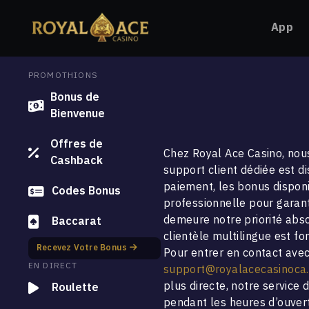
App
PROMOTHIONS
Bonus de
Bienvenue
Offres de
Chez Royal Ace Casino, nou
Cashback
support client dédiée est d
paiement, les bonus disponi
Codes Bonus
professionnelle pour garant
demeure notre priorité abso
Baccarat
clientèle multilingue est f
Recevez Votre Bonus
Pour entrer en contact avec
EN DIRECT
support@royalacecasinoca
plus directe, notre service
Roulette
pendant les heures d’ouver