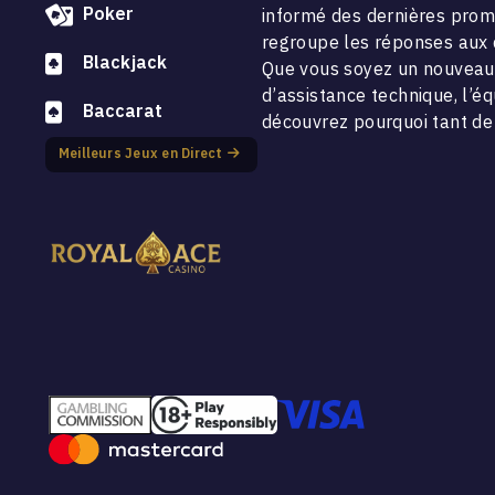
Poker
informé des dernières promo
regroupe les réponses aux q
Blackjack
Que vous soyez un nouveau 
d’assistance technique, l’
Baccarat
découvrez pourquoi tant de 
Meilleurs Jeux en Direct